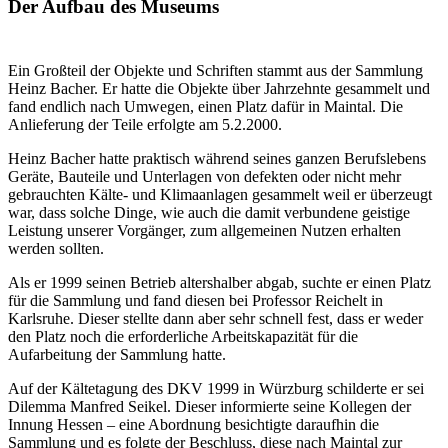
Der Aufbau des Museums
Ein Großteil der Objekte und Schriften stammt aus der Sammlung
Heinz Bacher. Er hatte die Objekte über Jahrzehnte gesammelt und
fand endlich nach Umwegen, einen Platz dafür in Maintal. Die
Anlieferung der Teile erfolgte am 5.2.2000.
Heinz Bacher hatte praktisch während seines ganzen Berufslebens
Geräte, Bauteile und Unterlagen von defekten oder nicht mehr
gebrauchten Kälte- und Klimaanlagen gesammelt weil er überzeugt
war, dass solche Dinge, wie auch die damit verbundene geistige
Leistung unserer Vorgänger, zum allgemeinen Nutzen erhalten
werden sollten.
Als er 1999 seinen Betrieb altershalber abgab, suchte er einen Platz
für die Sammlung und fand diesen bei Professor Reichelt in
Karlsruhe. Dieser stellte dann aber sehr schnell fest, dass er weder
den Platz noch die erforderliche Arbeitskapazität für die
Aufarbeitung der Sammlung hatte.
Auf der Kältetagung des DKV 1999 in Würzburg schilderte er sei
Dilemma Manfred Seikel. Dieser informierte seine Kollegen der
Innung Hessen – eine Abordnung besichtigte daraufhin die
Sammlung und es folgte der Beschluss, diese nach Maintal zur