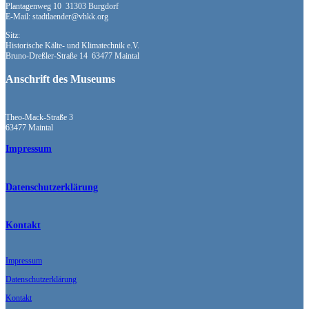
Plantagenweg 10 31303 Burgdorf
E-Mail: stadtlaender@vhkk.org
Sitz:
Historische Kälte- und Klimatechnik e.V.
Bruno-Dreßler-Straße 14 63477 Maintal
Anschrift des Museums
Theo-Mack-Straße 3
63477 Maintal
Impressum
Datenschutzerklärung
Kontakt
Impressum
Datenschutzerklärung
Kontakt