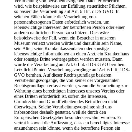
Verarbeitung von personenbezogenen Daten erforderlich
wird, wie beispielsweise zur Erfüllung steuerlicher Pflichten,
so basiert die Verarbeitung auf Art. 6 I lit. c DS-GVO. In
seltenen Fällen könnte die Verarbeitung von
personenbezogenen Daten erforderlich werden, um
lebenswichtige Interessen der betroffenen Person oder einer
anderen natürlichen Person zu schützen. Dies wäre
beispielsweise der Fall, wenn ein Besucher in unserem
Museum verletzt werden würde und daraufhin sein Name,
sein Alter, seine Krankenkassendaten oder sonstige
lebenswichtige Informationen an einen Arzt, ein Krankenhaus
oder sonstige Dritte weitergegeben werden müssten. Dann
würde die Verarbeitung auf Art. 6 I lit. d DS-GVO beruhen.
Letztlich könnten Verarbeitungsvorgänge auf Art. 6 I lit. f DS-
GVO beruhen. Auf dieser Rechtsgrundlage basieren
Verarbeitungsvorgänge, die von keiner der vorgenannten
Rechtsgrundlagen erfasst werden, wenn die Verarbeitung zur
Wahrung eines berechtigten Interesses unseres Vereins oder
eines Dritten erforderlich ist, sofern die Interessen,
Grundrechte und Grundfreiheiten des Betroffenen nicht
überwiegen. Solche Verarbeitungsvorgänge sind uns
insbesondere deshalb gestattet, weil sie durch den
Europäischen Gesetzgeber besonders erwähnt wurden. Er
vertrat insoweit die Auffassung, dass ein berechtigtes Interesse
anzunehmen sein könnte, wenn die betroffene Person ein