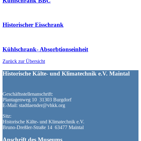
Kühlschrank BBC
Historischer Eisschrank
Kühlschrank- Absorbtionseinheit
Zurück zur Übersicht
Historische Kälte- und Klimatechnik e.V. Maintal
Geschäftsstellenanschrift:
Plantagenweg 10 31303 Burgdorf
E-Mail: stadtlaender@vhkk.org
Sitz:
Historische Kälte- und Klimatechnik e.V.
Bruno-Dreßler-Straße 14 63477 Maintal
Anschrift des Museums